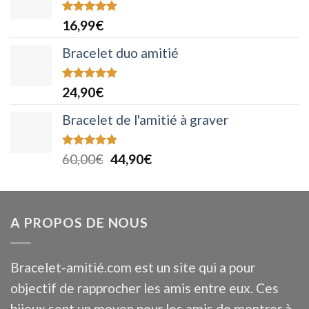
Note
4.83
16,99
€
sur 5
Bracelet duo amitié
Note
5.00
24,90
€
sur 5
Bracelet de l'amitié à graver
Note
5.00
Le
Le
60,00
€
44,90
€
sur 5
prix
prix
initial
actuel
était :
est :
A PROPOS DE NOUS
60,00€.
44,90€.
Bracelet-amitié.com est un site qui a pour
objectif de rapprocher les amis entre eux. Ces
bijoux sont un moyen pour les amis de montrer à