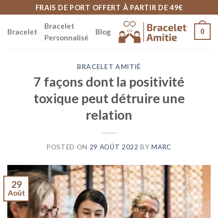
Skip
FRAIS DE PORT OFFERT À PARTIR DE 49€
to
Bracelet
Bracelet
Blog
0
content
Personnalisé
BRACELET AMITIÉ
7 façons dont la positivité
toxique peut détruire une
relation
POSTED ON
29 AOÛT 2022
BY
MARC
29
Août