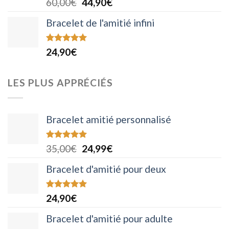
Le
Le
60,00
€
44,90
€
sur 5
prix
prix
Bracelet de l'amitié infini
initial
actuel
était :
est :
Note
5.00
24,90
€
60,00€.
44,90€.
sur 5
LES PLUS APPRÉCIÉS
Bracelet amitié personnalisé
Note
5.00
Le
Le
35,00
€
24,99
€
sur 5
prix
prix
Bracelet d'amitié pour deux
initial
actuel
était :
est :
Note
4.92
24,90
€
35,00€.
24,99€.
sur 5
Bracelet d'amitié pour adulte