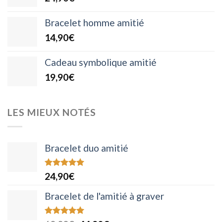
Bracelet homme amitié
14,90
€
Cadeau symbolique amitié
19,90
€
LES MIEUX NOTÉS
Bracelet duo amitié
Note
5.00
24,90
€
sur 5
Bracelet de l'amitié à graver
Note
5.00