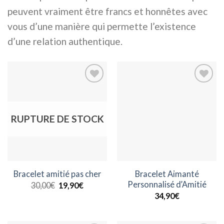
peuvent vraiment être francs et honnêtes avec
vous d’une manière qui permette l’existence
d’une relation authentique.
Ajouter
Ajouter
RUPTURE DE STOCK
à la
à la
wishlist
wishlist
Bracelet Aimanté
Bracelet amitié pas cher
Personnalisé d’Amitié
Le
Le
30,00
€
19,90
€
prix
prix
34,90
€
initial
actuel
était :
est :
30,00€.
19,90€.