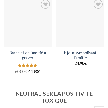
Ajouter
Ajouter
à la
à la
wishlist
wishlist
Bracelet de l’amitié à
bijoux symbolisant
graver
l’amitié
24,90
€
Le
Le
60,00
Note
€
5.00
44,90
€
prix
prix
sur 5
initial
actuel
était :
est :
60,00€.
44,90€.
NEUTRALISER LA POSITIVITÉ
TOXIQUE