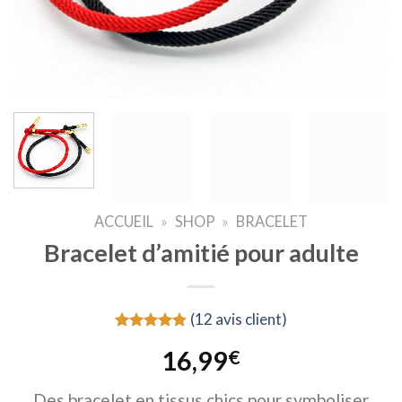
ACCUEIL
»
SHOP
»
BRACELET
Bracelet d’amitié pour adulte
(
12
avis client)
Noté
12
4.83
16,99
€
sur 5 basé
sur
notations
Des bracelet en tissus chics pour symboliser
client