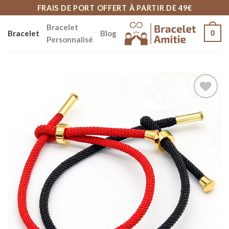
Skip
FRAIS DE PORT OFFERT À PARTIR DE 49€
to
Bracelet
Bracelet
Blog
0
content
Personnalisé
Ajouter
à la
wishlist