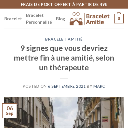
Skip
FRAIS DE PORT OFFERT À PARTIR DE 49€
to
Bracelet
Bracelet
Blog
0
content
Personnalisé
BRACELET AMITIÉ
9 signes que vous devriez
mettre fin à une amitié, selon
un thérapeute
POSTED ON
6 SEPTEMBRE 2021
BY
MARC
06
Sep